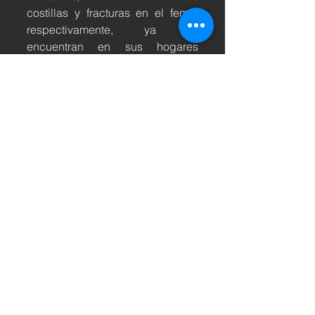
costillas y fracturas en el femur 
respectivamente, ya se 
encuentran en sus hogares 
recuperándose de las lesiones. 
Comentaron que muy pronto 
regresarán a los escenarios para 
seguir llevando la buena música 
de tecno-banda a todo su 
público.
Los impulsores de la tecno-
banda en los 90s ahora Banda 
Mach ya  se encuentran 
recuperándose en su natal Villa 
Corona, Jalisco, en el "Reino" 
como ellos lo llaman. 
Reorganizarse para continuar con 
su agenda la cual está saturada 
de presentaciones por toda la 