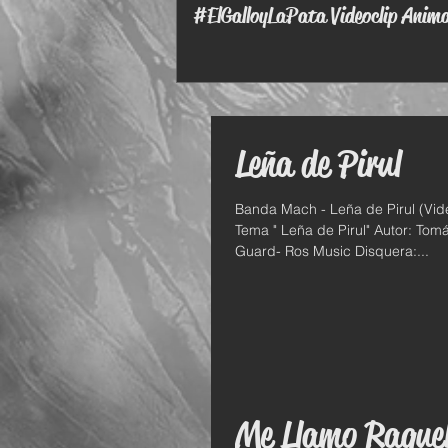
#ElGalloyLaPata Videoclip Anim
Leña de Pirul
Banda Mach - Leña de Pirul (Video Oficial) 2021.
Tema " Leña de Pirul" Autor: Tomás Méndez Productor:
Guard- Ros Music Disquera:...
Me Llamo Raque