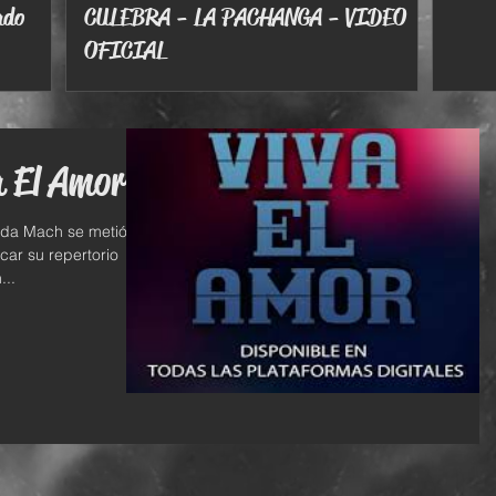
ado
CULEBRA - LA PACHANGA - VIDEO
OFICIAL
a El Amor
nda Mach se metió al
car su repertorio
...