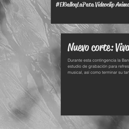
#ElGalloyLaPata Videoclip Anim
Nuevo corte: Viv
Durante esta contingencia la Ba
estudio de grabación para refres
musical, así como terminar su tan