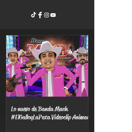
Lo nuevo de Banda Mach
#ElGalloyLaPata Videoclip Animado