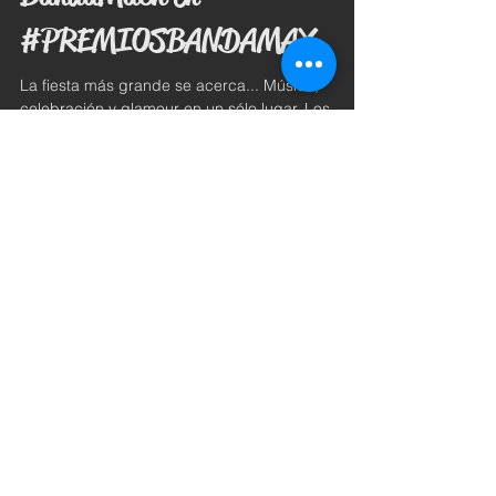
BandaMach en
#PREMIOSBANDAMAX
La fiesta más grande se acerca... Música,
celebración y glamour en un sólo lugar. Los
premios más influyentes dentro del ámbito
grupero...
Archivo
junio de 2025
(2)
2 entradas
enero de 2025
(1)
1 entrada
septiembre de 2021
(1)
1 entrada
julio de 2021
(1)
1 entrada