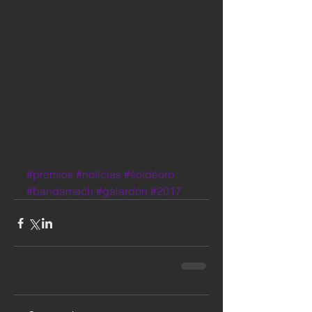
#premios
#noticias
#soldeoro
#bandamach
#galardon
#2017