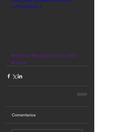
https://www.youtube.com/watch?
v=POsJshBxS_k
#noticias
#Youtube
#video
#cd
#nuevo
Comentarios